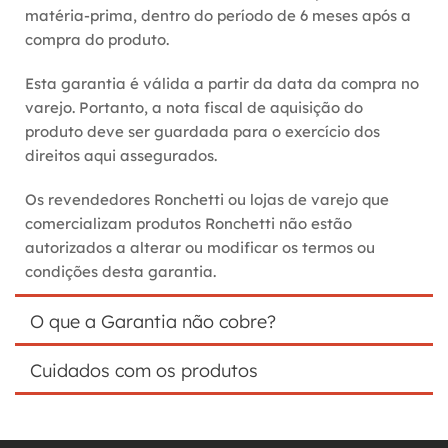
matéria-prima, dentro do período de 6 meses após a 
compra do produto.
Esta garantia é válida a partir da data da compra no 
varejo. Portanto, a nota fiscal de aquisição do 
produto deve ser guardada para o exercício dos 
direitos aqui assegurados.
Os revendedores Ronchetti ou lojas de varejo que 
comercializam produtos Ronchetti não estão 
autorizados a alterar ou modificar os termos ou 
condições desta garantia.
O que a Garantia não cobre?
Custo da remessa do produto para a assistência 
Cuidados com os produtos
técnica da fábrica da Ronchetti, o qual será 
ressarcido se comprovado o defeito de fabricação.
Evite o contato do tecido com produtos químicos e 
objetos cortantes;